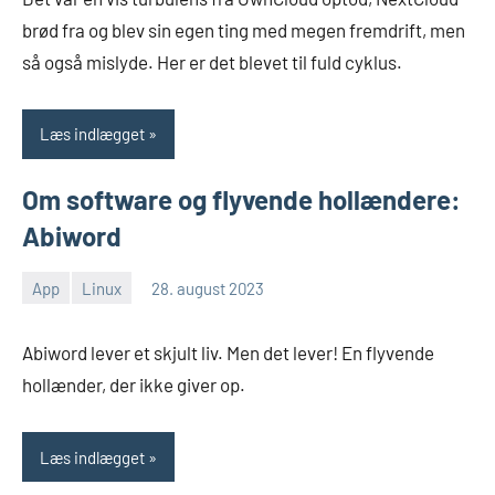
Johansen
brød fra og blev sin egen ting med megen fremdrift, men
så også mislyde. Her er det blevet til fuld cyklus.
Læs indlægget
Om software og flyvende hollændere:
Abiword
App
Linux
28. august 2023
Morten
Ingen
Juhl-
kommentarer
Abiword lever et skjult liv. Men det lever! En flyvende
Johansen
hollænder, der ikke giver op.
Læs indlægget