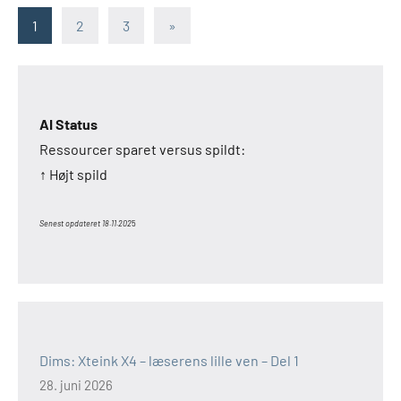
Indlægsinddeling
Næste
1
2
3
»
indlæg
AI Status
Ressourcer sparet versus spildt:
↑ Højt spild
Senest opdateret 18.11.202
5
Dims: Xteink X4 – læserens lille ven – Del 1
28. juni 2026