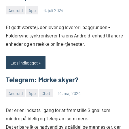
Android
App
6. juli 2024
Morten
Ingen
Juhl-
kommentarer
Et godt værktøj, der lever og leverer i baggrunden –
Johansen
Foldersync synkroniserer fra éns Android-enhed til andre
enheder og en række online-tjenester.
Læs indlægget
Telegram: Mørke skyer?
Android
App
Chat
14. maj 2024
Morten
En
Juhl-
kommentar
Der er en indsats i gang for at fremstille Signal som
Johansen
mindre pålidelig og Telegram som mere.
Det er bare ikke nødvendigvis pålidelige mennesker, der