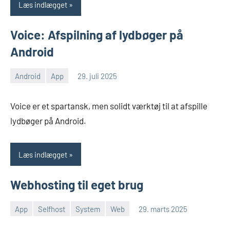
Læs indlægget
Voice: Afspilning af lydbøger på
Android
Android
App
29. juli 2025
Morten
En
Juhl-
kommentar
Voice er et spartansk, men solidt værktøj til at afspille
Johansen
lydbøger på Android.
Læs indlægget
Webhosting til eget brug
App
Selfhost
System
Web
29. marts 2025
Morten
Ingen
Juhl-
kommentarer