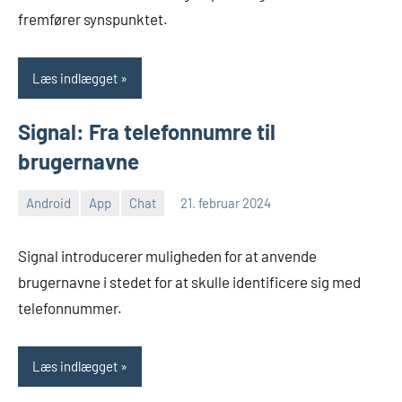
fremfører synspunktet.
Læs indlægget
Signal: Fra telefonnumre til
brugernavne
Android
App
Chat
21. februar 2024
Morten
Ingen
Juhl-
kommentarer
Signal introducerer muligheden for at anvende
Johansen
brugernavne i stedet for at skulle identificere sig med
telefonnummer.
Læs indlægget