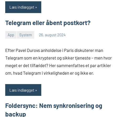
Læs indlægget
Telegram eller åbent postkort?
App
System
26. august 2024
Morten
En
Juhl-
kommentar
Efter Pavel Durovs anholdelse i Paris diskuterer man
Johansen
Telegram som en krypteret og sikker tjeneste – men hvor
meget er det tilfældet? Her sammenfattes et par artikler
om, hvad Telegram i virkeligheden er og ikke er.
Læs indlægget
Foldersync: Nem synkronisering og
backup