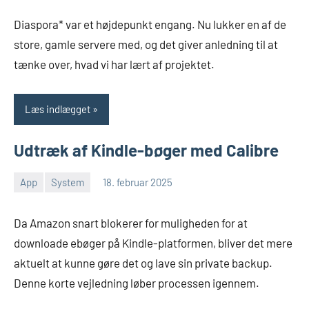
Juhl-
kommentar
Johansen
Diaspora* var et højdepunkt engang. Nu lukker en af de
store, gamle servere med, og det giver anledning til at
tænke over, hvad vi har lært af projektet.
Læs indlægget
Udtræk af Kindle-bøger med Calibre
App
System
18. februar 2025
Morten
Ingen
Juhl-
kommentarer
Da Amazon snart blokerer for muligheden for at
Johansen
downloade ebøger på Kindle-platformen, bliver det mere
aktuelt at kunne gøre det og lave sin private backup.
Denne korte vejledning løber processen igennem.