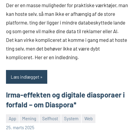
Der er en masse muligheder for praktiske værktøjer, man
Johansen
kan hoste selv, så man ikke er afhængig af de store
platforme, ting der ligger i mindre databeskyttede lande
og som gerne vil malke dine data til reklamer eller AI.
Det kan virke kompliceret at komme i gang med at hoste
ting selv, men det behøver ikke at være dybt
kompliceret. Her er en indledning.
Læs indlægget
Irma-effekten og digitale diasporaer i
forfald – om Diaspora*
App
Mening
Selfhost
System
Web
Morten
En
25. marts 2025