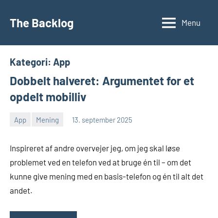
Videre
til
The Backlog
Menu
indhold
Kategori:
App
Dobbelt halveret: Argumentet for et
opdelt mobilliv
App
Mening
13. september 2025
Morten
Ingen
Juhl-
kommentarer
Inspireret af andre overvejer jeg, om jeg skal løse
Johansen
problemet ved en telefon ved at bruge én til – om det
kunne give mening med en basis-telefon og én til alt det
andet.