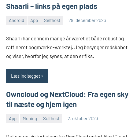
Shaarli – links på egen plads
Android
App
Selfhost
29. december 2023
Morten
En
Juhl-
kommentar
Shaarli har gennem mange år været et både robust og
Johansen
raffineret bogmærke-værktøj. Jeg besynger redskabet
og viser, hvorfor jeg synes, at den er fiks.
Læs indlægget
Owncloud og NextCloud: Fra egen sky
til næste og hjem igen
App
Mening
Selfhost
2. oktober 2023
Morten
Ingen
Juhl-
kommentarer
Det var en vis turbulens fra OwnCloud optod, NextCloud