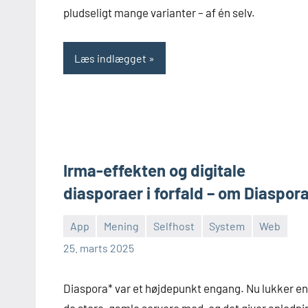
pludseligt mange varianter – af én selv.
Læs indlægget
Irma-effekten og digitale
diasporaer i forfald – om Diaspor
App
Mening
Selfhost
System
Web
Morten
En
25. marts 2025
Juhl-
kommentar
Johansen
Diaspora* var et højdepunkt engang. Nu lukker en
de store, gamle servere med, og det giver anledni