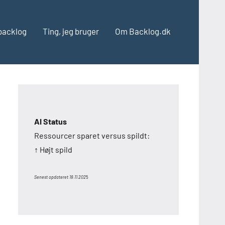
backlog
Ting, jeg bruger
Om Backlog.dk
AI Status
Ressourcer sparet versus spildt:
↑ Højt spild
Senest opdateret 18.11.202
5