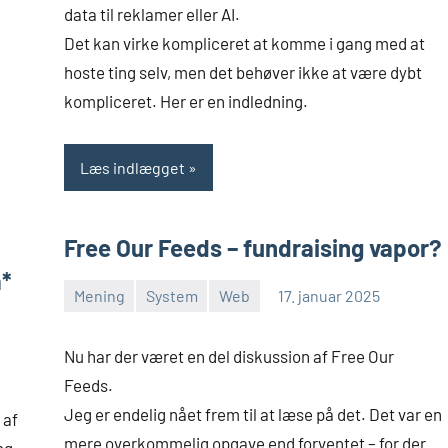
data til reklamer eller AI.
Det kan virke kompliceret at komme i gang med at
hoste ting selv, men det behøver ikke at være dybt
kompliceret. Her er en indledning.
Læs indlægget
Free Our Feeds – fundraising vapor?
a*
Mening
System
Web
17. januar 2025
Morten
Ingen
Juhl-
kommentarer
Nu har der været en del diskussion af Free Our
Johansen
Feeds.
Jeg er endelig nået frem til at læse på det. Det var en
 af
mere overkommelig opgave end forventet – for der
ng