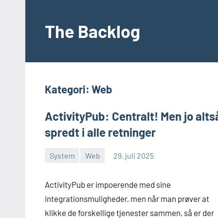
Videre
til
The Backlog
indhold
Kategori:
Web
ActivityPub: Centralt! Men jo alts
spredt i alle retninger
System
Web
29. juli 2025
Morten
En
Juhl-
kommentar
ActivityPub er impoerende med sine
Johansen
integrationsmuligheder, men når man prøver at
klikke de forskellige tjenester sammen, så er der