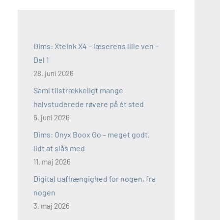
Dims: Xteink X4 – læserens lille ven –
Del 1
28. juni 2026
Saml tilstrækkeligt mange
halvstuderede røvere på ét sted
6. juni 2026
Dims: Onyx Boox Go – meget godt,
lidt at slås med
11. maj 2026
Digital uafhængighed for nogen, fra
nogen
3. maj 2026