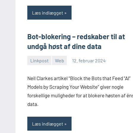
Læs indlægget
Bot-blokering – redskaber til at
undgå høst af dine data
Linkpost
Web
12. februar 2024
Morten
Ingen
Juhl-
kommentarer
Neil Clarkes artikel “Block the Bots that Feed “AI”
Johansen
Models by Scraping Your Website” giver nogle
forskellige muligheder for at blokere høsten af én
data.
Læs indlægget