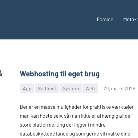
Forside
Meta-
å
Webhosting til eget brug
App
Selfhost
System
Web
29. marts 2025
Morten
Ingen
Juhl-
kommentarer
Der er en masse muligheder for praktiske værktøjer,
Johansen
man kan hoste selv, så man ikke er afhængig af de
store platforme, ting der ligger i mindre
databeskyttede lande og som gerne vil malke dine