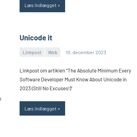
Læs indlægget
Unicode it
Linkpost
Web
10. december 2023
Morten
Ingen
Juhl-
kommentarer
Linkpost om artiklen “The Absolute Minimum Every
Johansen
Software Developer Must Know About Unicode in
2023 (Still No Excuses!)”
s
Læs indlægget