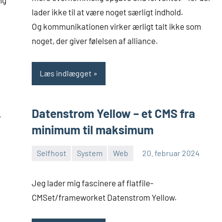
lader ikke til at være noget særligt indhold.
Og kommunikationen virker ærligt talt ikke som
noget, der giver følelsen af alliance.
Læs indlægget
…
Datenstrom Yellow – et CMS fra
minimum til maksimum
Selfhost
System
Web
20. februar 2024
Morten
2
Juhl-
kommentarer
Jeg lader mig fascinere af flatfile-
Johansen
CMSet/frameworket Datenstrom Yellow.