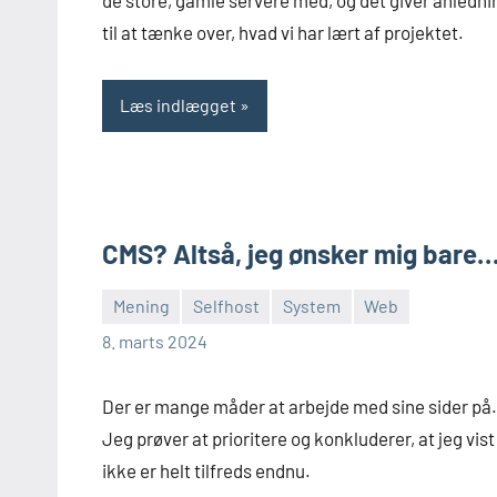
til at tænke over, hvad vi har lært af projektet.
Læs indlægget
CMS? Altså, jeg ønsker mig bare
Mening
Selfhost
System
Web
Morten
Ingen
8. marts 2024
Juhl-
kommentarer
Johansen
Der er mange måder at arbejde med sine sider på.
Jeg prøver at prioritere og konkluderer, at jeg vist
ikke er helt tilfreds endnu.