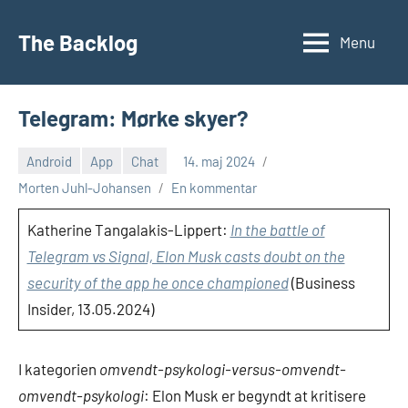
Videre
til
The Backlog
Menu
indhold
Telegram: Mørke skyer?
Android
App
Chat
14. maj 2024
Morten Juhl-Johansen
En kommentar
Katherine Tangalakis-Lippert:
In the battle of
Telegram vs Signal, Elon Musk casts doubt on the
security of the app he once championed
(Business
Insider, 13.05.2024)
I kategorien
omvendt-psykologi-versus-omvendt-
omvendt-psykologi
: Elon Musk er begyndt at kritisere