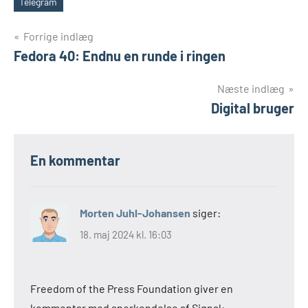
Telegram
Tags
Indlægsnavigation
Forrige indlæg
Fedora 40: Endnu en runde i ringen
Næste indlæg
Digital bruger
En kommentar
Morten Juhl-Johansen
siger:
18. maj 2024 kl. 16:03
Freedom of the Press Foundation giver en
kommentar med anerkendelse af Signal: