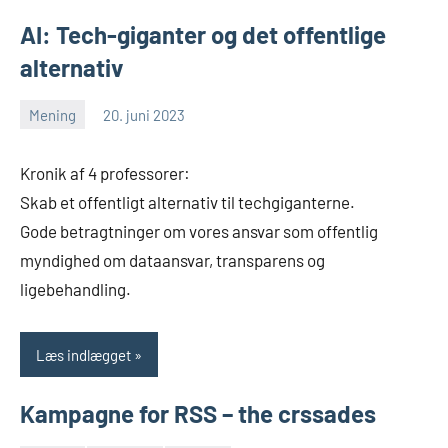
AI: Tech-giganter og det offentlige
alternativ
Mening
20. juni 2023
Morten
Ingen
Juhl-
kommentarer
Kronik af 4 professorer:
Johansen
Skab et offentligt alternativ til techgiganterne.
Gode betragtninger om vores ansvar som offentlig
myndighed om dataansvar, transparens og
ligebehandling.
Læs indlægget
Kampagne for RSS – the crssades