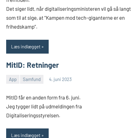
Det siger lidt, når digitaliseringsministeren vil gå så langt
som til at sige, at “Kampen mod tech-giganterne er en
frihedskamp”.
Læs indlægget
MitID: Retninger
App
Samfund
4. juni 2023
Morten
Ingen
Juhl-
kommentarer
MitID får en anden form fra 6. juni.
Johansen
Jeg tygger lidt på udmeldingen fra
Digitaliseringsstyrelsen.
Læs indlægget