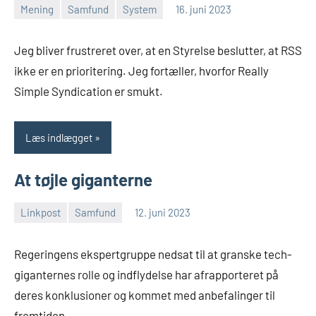
Mening
Samfund
System
16. juni 2023
Morten
Ingen
Juhl-
kommentarer
Jeg bliver frustreret over, at en Styrelse beslutter, at RSS
Johansen
ikke er en prioritering. Jeg fortæller, hvorfor Really
Simple Syndication er smukt.
Læs indlægget
At tøjle giganterne
Linkpost
Samfund
12. juni 2023
Morten
Ingen
Juhl-
kommentarer
Regeringens ekspertgruppe nedsat til at granske tech-
Johansen
giganternes rolle og indflydelse har afrapporteret på
deres konklusioner og kommet med anbefalinger til
fremtiden.