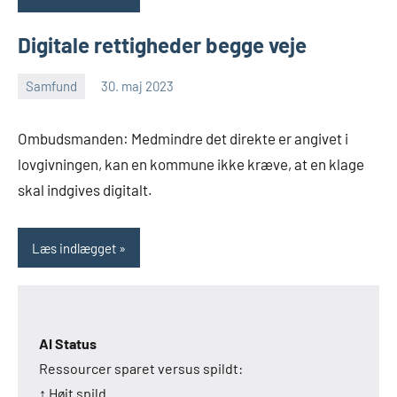
Digitale rettigheder begge veje
Samfund
30. maj 2023
Morten
Ingen
Juhl-
kommentarer
Ombudsmanden: Medmindre det direkte er angivet i
Johansen
lovgivningen, kan en kommune ikke kræve, at en klage
skal indgives digitalt.
Læs indlægget
AI Status
Ressourcer sparet versus spildt:
↑ Højt spild