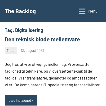
Videre
til
The Backlog
Menu
indhold
Tag:
Digitalisering
Den teknisk bløde mellemvare
Meta
13. august 2023
Morten
Ingen
Juhl-
kommentarer
Jeg tror, at vi er et vigtigt mellemlag. Vi oversætter
Johansen
faglighed til teknikere, og vi oversætter teknik til de
faglige. Vi er translatører, gesandter og ambassadører.
Vi er: De kombinerede IT-specialister og fagspecialister.
Læs indlægget