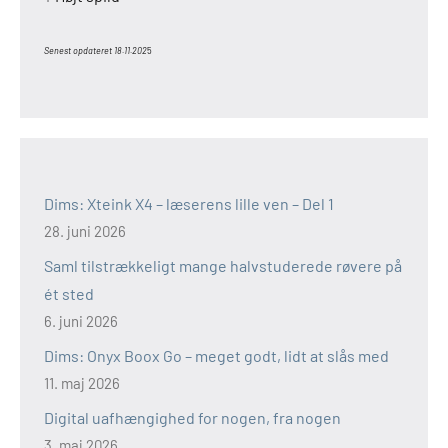
Senest opdateret 18.11.202
5
Dims: Xteink X4 – læserens lille ven – Del 1
28. juni 2026
Saml tilstrækkeligt mange halvstuderede røvere på
ét sted
6. juni 2026
Dims: Onyx Boox Go – meget godt, lidt at slås med
11. maj 2026
Digital uafhængighed for nogen, fra nogen
3. maj 2026