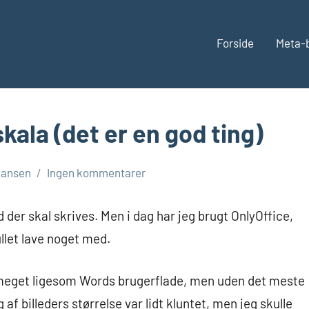
Forside
Meta-
skala (det er en god ting)
hansen
Ingen kommentarer
vad der skal skrives. Men i dag har jeg brugt OnlyOffice,
llet lave noget med.
er meget ligesom Words brugerflade, men uden det meste
 af billeders størrelse var lidt kluntet, men jeg skulle