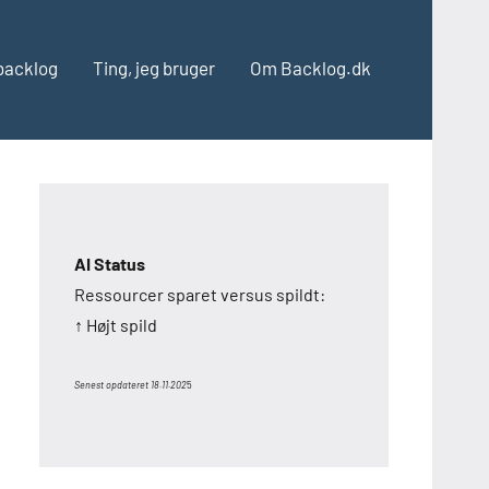
backlog
Ting, jeg bruger
Om Backlog.dk
AI Status
Ressourcer sparet versus spildt:
↑ Højt spild
Senest opdateret 18.11.202
5