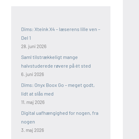
Dims: Xteink X4 – læserens lille ven –
Del 1
28. juni 2026
Saml tilstrækkeligt mange
halvstuderede røvere på ét sted
6. juni 2026
Dims: Onyx Boox Go – meget godt,
lidt at slås med
11. maj 2026
Digital uafhængighed for nogen, fra
nogen
3. maj 2026