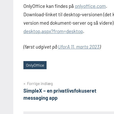
OnlyOffice kan findes på
onlyoffice.com
.
Download-linket til desktop-versionen (det k
version med dokument-server og så videre)
desktop.aspx?from=desktop
.
(først udgivet på
UforA 11. marts 2023
)
OnlyOffice
Tags
Indlægsnavigation
Forrige indlæg
SimpleX – en privatlivsfokuseret
messaging app