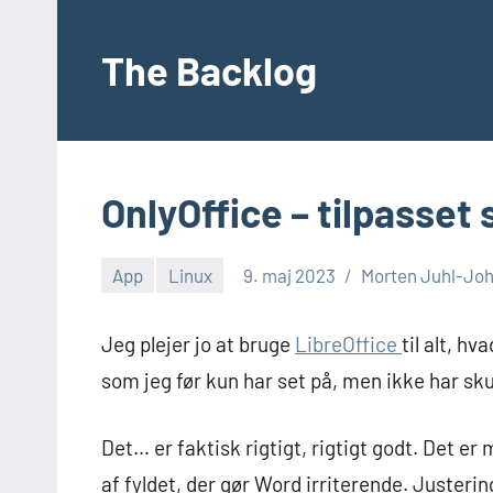
Videre
til
The Backlog
indhold
OnlyOffice – tilpasset 
App
Linux
9. maj 2023
Morten Juhl-Jo
Jeg plejer jo at bruge
LibreOffice
til alt, h
som jeg før kun har set på, men ikke har sku
Det… er faktisk rigtigt, rigtigt godt. Det 
af fyldet, der gør Word irriterende. Justering