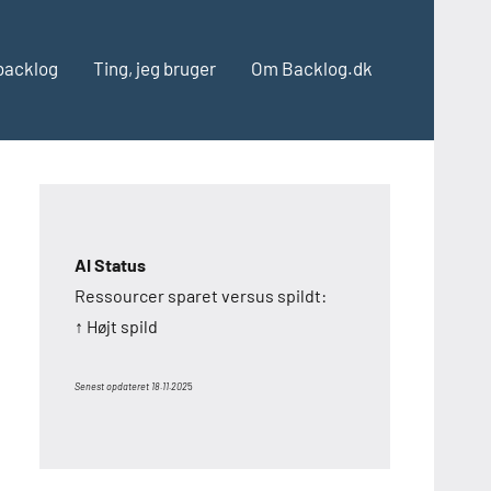
backlog
Ting, jeg bruger
Om Backlog.dk
AI Status
Ressourcer sparet versus spildt:
↑ Højt spild
Senest opdateret 18.11.202
5