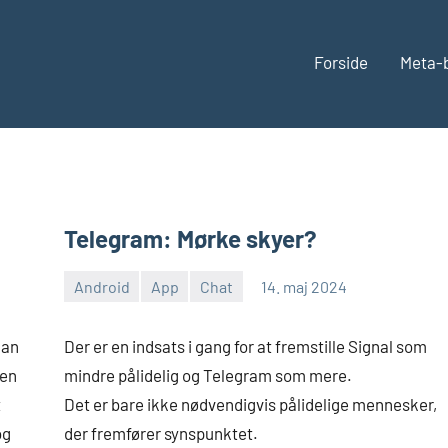
Forside
Meta-
Telegram: Mørke skyer?
Android
App
Chat
14. maj 2024
Morten
En
Juhl-
kommentar
man
Der er en indsats i gang for at fremstille Signal som
Johansen
men
mindre pålidelig og Telegram som mere.
t
Det er bare ikke nødvendigvis pålidelige mennesker,
og
der fremfører synspunktet.