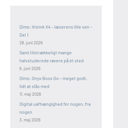
Dims: Xteink X4 – læserens lille ven –
Del 1
28. juni 2026
Saml tilstrækkeligt mange
halvstuderede røvere på ét sted
6. juni 2026
Dims: Onyx Boox Go – meget godt,
lidt at slås med
11. maj 2026
Digital uafhængighed for nogen, fra
nogen
3. maj 2026