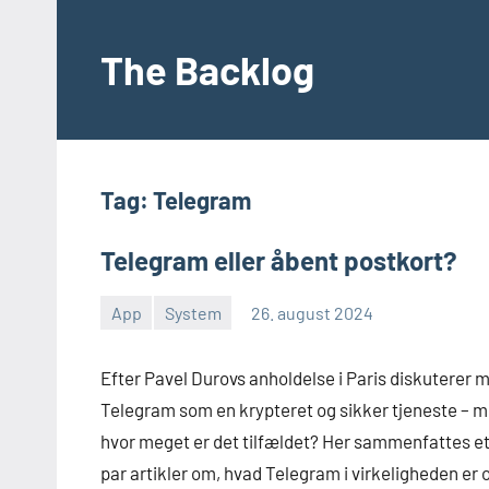
Videre
til
The Backlog
indhold
Tag:
Telegram
Telegram eller åbent postkort?
App
System
26. august 2024
Morten
En
Juhl-
kommentar
Efter Pavel Durovs anholdelse i Paris diskuterer 
Johansen
Telegram som en krypteret og sikker tjeneste – 
hvor meget er det tilfældet? Her sammenfattes e
par artikler om, hvad Telegram i virkeligheden er 