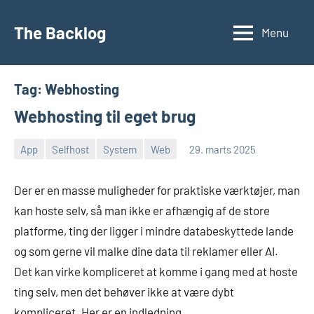
Videre
til
The Backlog
Menu
indhold
Tag:
Webhosting
Webhosting til eget brug
App
Selfhost
System
Web
29. marts 2025
Morten
Ingen
Juhl-
kommentarer
Der er en masse muligheder for praktiske værktøjer, man
Johansen
kan hoste selv, så man ikke er afhængig af de store
platforme, ting der ligger i mindre databeskyttede lande
og som gerne vil malke dine data til reklamer eller AI.
Det kan virke kompliceret at komme i gang med at hoste
ting selv, men det behøver ikke at være dybt
kompliceret. Her er en indledning.