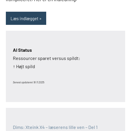
Læs indlægget
AI Status
Ressourcer sparet versus spildt:
↑ Højt spild
Senest opdateret 18.11.202
5
Dims: Xteink X4 – læserens lille ven – Del 1