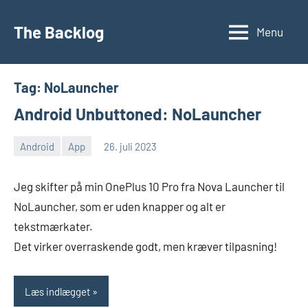
Videre
til
The Backlog
Menu
indhold
Tag:
NoLauncher
Android Unbuttoned: NoLauncher
Android
App
26. juli 2023
Morten
En
Juhl-
kommentar
Jeg skifter på min OnePlus 10 Pro fra Nova Launcher til
Johansen
NoLauncher, som er uden knapper og alt er
tekstmærkater.
Det virker overraskende godt, men kræver tilpasning!
Læs indlægget