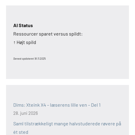
AI Status
Ressourcer sparet versus spildt:
↑ Højt spild
Senest opdateret 18.11.202
5
Dims: Xteink X4 – læserens lille ven – Del 1
28. juni 2026
Saml tilstrækkeligt mange halvstuderede røvere på
ét sted