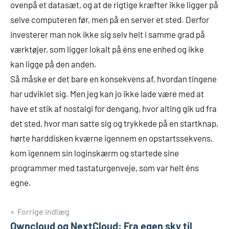
ovenpå et datasæt, og at de rigtige kræfter ikke ligger på
selve computeren før, men på en server et sted. Derfor
investerer man nok ikke sig selv helt i samme grad på
værktøjer, som ligger lokalt på éns ene enhed og ikke
kan ligge på den anden.
Så måske er det bare en konsekvens af, hvordan tingene
har udviklet sig. Men jeg kan jo ikke lade være med at
have et stik af nostalgi for dengang, hvor alting gik ud fra
det sted, hvor man satte sig og trykkede på en startknap,
hørte harddisken kværne igennem en opstartssekvens,
kom igennem sin loginskærm og startede sine
programmer med tastaturgenveje, som var helt éns
egne.
Indlægsnavigation
Forrige indlæg
Owncloud og NextCloud: Fra egen sky til