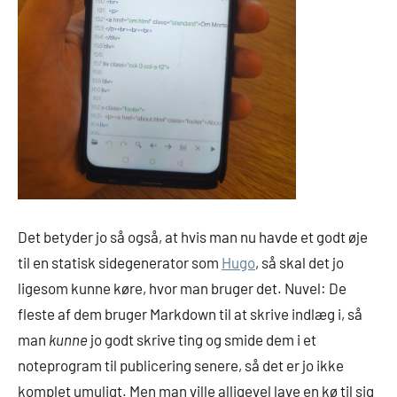
Det betyder jo så også, at hvis man nu havde et godt øje
til en statisk sidegenerator som
Hugo
, så skal det jo
ligesom kunne køre, hvor man bruger det. Nuvel: De
fleste af dem bruger Markdown til at skrive indlæg i, så
man
kunne
jo godt skrive ting og smide dem i et
noteprogram til publicering senere, så det er jo ikke
komplet umuligt. Men man ville alligevel lave en kø til sig