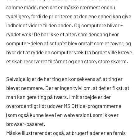
samme måde, men det er måske nærmest endnu
tydeligere, fordi de prioriterer, at den ene enhed kan give
indholdet videre til den anden. Og computere bliver –
ryddet væk! De har ikke et alter, som dengang hvor
computer-delen af setup’et blev omtalt som et
tower
, og
hvor det at rydde en computer væk fra bordet ville kræve
et skab reserveret til tårnet og den store, store skærm.
Selvølgelig er de her ting en konsekvens af, at ting er
blevet nemmere. Der er ingen tvivl om, at det er fikst, at
man kan gøre ting på tværs. I mit arbejde er der
overordentligt lidt udover MS Office-programmerne
(som også kunne leve i en webversion), som ikke er
browser-baseret.
Måske illustrerer det også, at brugerflader er en fernis