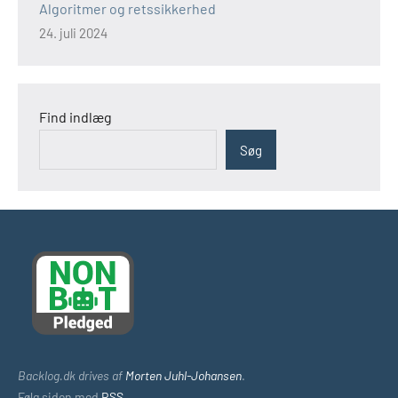
Algoritmer og retssikkerhed
24. juli 2024
Find indlæg
Søg
Backlog.dk drives af
Morten Juhl-Johansen
.
Følg siden med
RSS
.