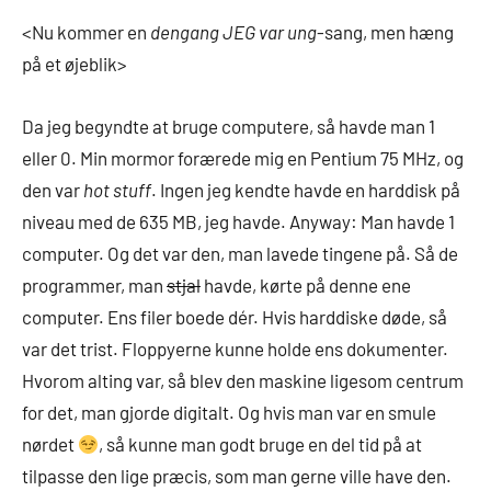
<Nu kommer en
dengang JEG var ung
-sang, men hæng
på et øjeblik>
Da jeg begyndte at bruge computere, så havde man 1
eller 0. Min mormor forærede mig en Pentium 75 MHz, og
den var
hot stuff
. Ingen jeg kendte havde en harddisk på
niveau med de 635 MB, jeg havde. Anyway: Man havde 1
computer. Og det var den, man lavede tingene på. Så de
programmer, man
stjal
havde, kørte på denne ene
computer. Ens filer boede dér. Hvis harddiske døde, så
var det trist. Floppyerne kunne holde ens dokumenter.
Hvorom alting var, så blev den maskine ligesom centrum
for det, man gjorde digitalt. Og hvis man var en smule
nørdet
, så kunne man godt bruge en del tid på at
tilpasse den lige præcis, som man gerne ville have den.