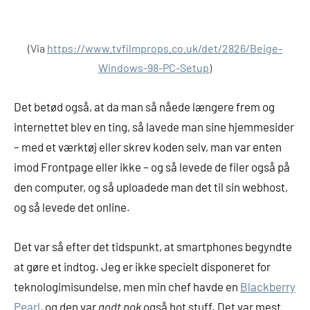
(Via
https://www.tvfilmprops.co.uk/det/2826/Beige-
Windows-98-PC-Setup
)
Det betød også, at da man så nåede længere frem og
internettet blev en ting, så lavede man sine hjemmesider
– med et værktøj eller skrev koden selv, man var enten
imod Frontpage eller ikke – og så levede de filer også på
den computer, og så uploadede man det til sin webhost,
og så levede det online.
Det var så efter det tidspunkt, at smartphones begyndte
at gøre et indtog. Jeg er ikke specielt disponeret for
teknologimisundelse, men min chef havde en
Blackberry
Pearl
, og den var
godt nok
også hot stuff. Det var mest