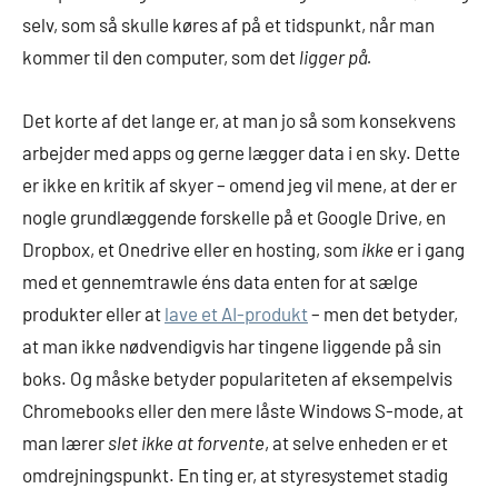
selv, som så skulle køres af på et tidspunkt, når man
kommer til den computer, som det
ligger på.
Det korte af det lange er, at man jo så som konsekvens
arbejder med apps og gerne lægger data i en sky. Dette
er ikke en kritik af skyer – omend jeg vil mene, at der er
nogle grundlæggende forskelle på et Google Drive, en
Dropbox, et Onedrive eller en hosting, som
ikke
er i gang
med et gennemtrawle éns data enten for at sælge
produkter eller at
lave et AI-produkt
– men det betyder,
at man ikke nødvendigvis har tingene liggende på sin
boks. Og måske betyder populariteten af eksempelvis
Chromebooks eller den mere låste Windows S-mode, at
man lærer
slet ikke at forvente
, at selve enheden er et
omdrejningspunkt. En ting er, at styresystemet stadig