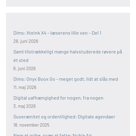
Dims: Xteink X4 – læserens lille ven – Del 1
28. juni 2026
Saml tilstrækkeligt mange halvstuderede røvere på
ét sted
6. juni 2026
Dims: Onyx Boox Go – meget godt, lidt at slås med
11. maj 2026
Digital uafhængighed for nogen, fra nogen
3. maj 2026
Suverænitet og ordentlighed: Digitale agendaer
18. november 2025
Nem at gribe, svær at fatte: Nubia Air