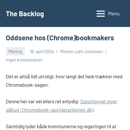
Videre
til
The Backlog
Menu
indhold
Oddsene hos (Chrome)bookmakers
Mening
18. april 2024
Morten Juhl-Johansen
Ingen kommentarer
Det er altså lidt utroligt, hvor langt det hele trækker med
Chromebook-sagen.
Denne her var vel ellers ret entydig:
Datatilsynet giver
påbud i Chromebook-sag (datatilsynet.dk)
.
Samtidig lyder både kommunerne og regeringen til at