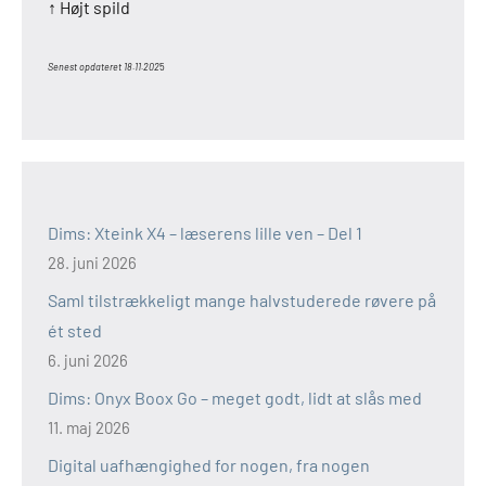
↑ Højt spild
Senest opdateret 18.11.202
5
Dims: Xteink X4 – læserens lille ven – Del 1
28. juni 2026
Saml tilstrækkeligt mange halvstuderede røvere på
ét sted
6. juni 2026
Dims: Onyx Boox Go – meget godt, lidt at slås med
11. maj 2026
Digital uafhængighed for nogen, fra nogen