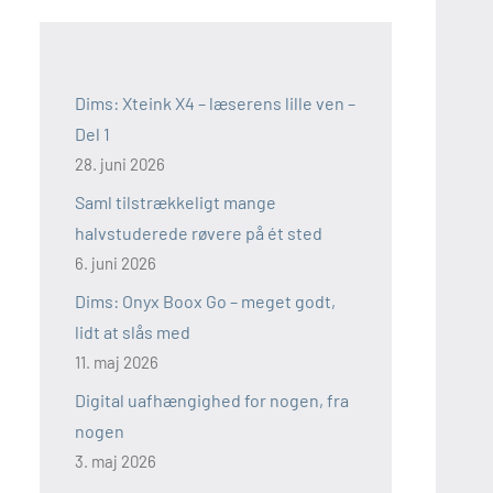
Dims: Xteink X4 – læserens lille ven –
Del 1
28. juni 2026
Saml tilstrækkeligt mange
halvstuderede røvere på ét sted
6. juni 2026
Dims: Onyx Boox Go – meget godt,
lidt at slås med
11. maj 2026
Digital uafhængighed for nogen, fra
nogen
3. maj 2026