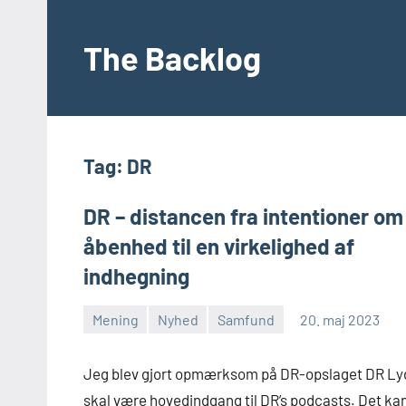
Videre
til
The Backlog
indhold
Tag:
DR
DR – distancen fra intentioner om
åbenhed til en virkelighed af
indhegning
Mening
Nyhed
Samfund
20. maj 2023
Morten
2
Juhl-
kommentarer
Jeg blev gjort opmærksom på DR-opslaget DR Ly
Johansen
skal være hovedindgang til DR’s podcasts. Det ka