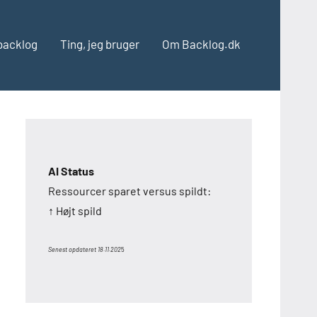
backlog
Ting, jeg bruger
Om Backlog.dk
AI Status
Ressourcer sparet versus spildt:
↑ Højt spild
Senest opdateret 18.11.202
5