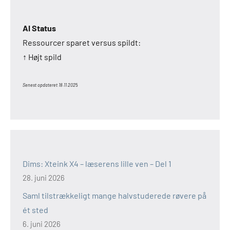
AI Status
Ressourcer sparet versus spildt:
↑ Højt spild
Senest opdateret 18.11.202
5
Dims: Xteink X4 – læserens lille ven – Del 1
28. juni 2026
Saml tilstrækkeligt mange halvstuderede røvere på
ét sted
6. juni 2026