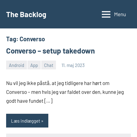
Videre
til
The Backlog
Menu
indhold
Tag:
Converso
Converso – setup takedown
Android
App
Chat
11. maj 2023
Morten
Ingen
Juhl-
kommentarer
Nu vil jeg ikke påstå, at jeg tidligere har hørt om
Johansen
Converso – men hvis jeg var faldet over den, kunne jeg
godt have fundet […]
Læs indlægget