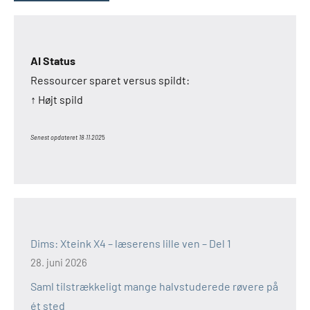
AI Status
Ressourcer sparet versus spildt:
↑ Højt spild
Senest opdateret 18.11.202
5
Dims: Xteink X4 – læserens lille ven – Del 1
28. juni 2026
Saml tilstrækkeligt mange halvstuderede røvere på
ét sted