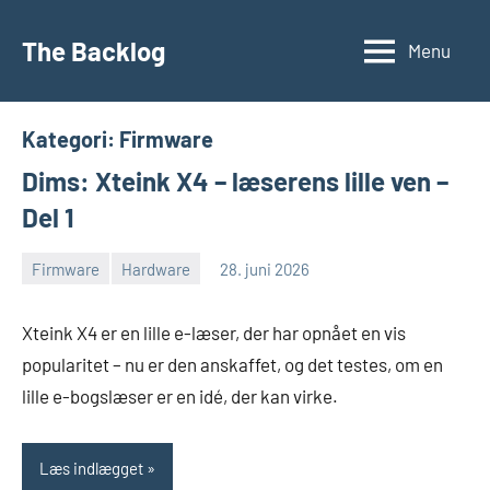
Videre
til
The Backlog
Menu
indhold
Kategori:
Firmware
Dims: Xteink X4 – læserens lille ven –
Del 1
Firmware
Hardware
28. juni 2026
Morten
Ingen
Juhl-
kommentarer
Xteink X4 er en lille e-læser, der har opnået en vis
Johansen
popularitet – nu er den anskaffet, og det testes, om en
lille e-bogslæser er en idé, der kan virke.
Læs indlægget