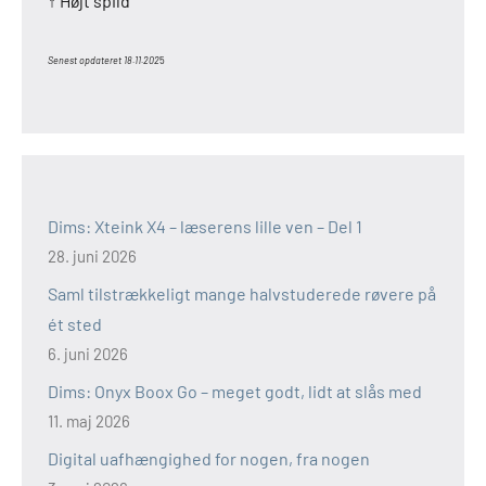
↑ Højt spild
Senest opdateret 18.11.202
5
Dims: Xteink X4 – læserens lille ven – Del 1
28. juni 2026
Saml tilstrækkeligt mange halvstuderede røvere på
ét sted
6. juni 2026
Dims: Onyx Boox Go – meget godt, lidt at slås med
11. maj 2026
Digital uafhængighed for nogen, fra nogen