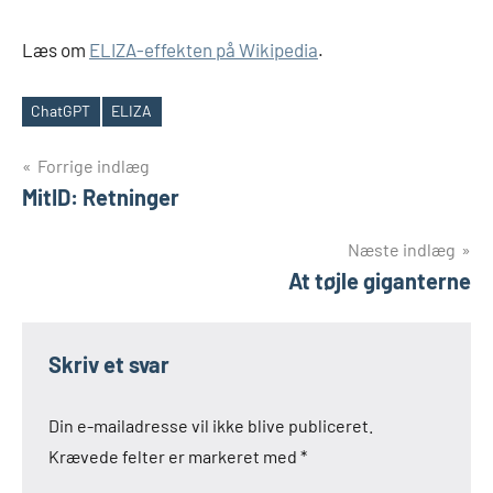
Læs om
ELIZA-effekten på Wikipedia
.
ChatGPT
ELIZA
Tags
Indlægsnavigation
Forrige indlæg
MitID: Retninger
Næste indlæg
At tøjle giganterne
Skriv et svar
Din e-mailadresse vil ikke blive publiceret.
Krævede felter er markeret med
*