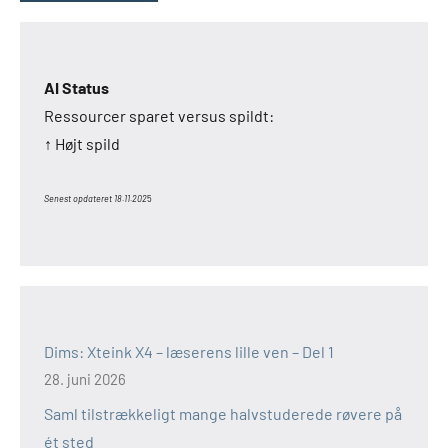
AI Status
Ressourcer sparet versus spildt:
↑ Højt spild
Senest opdateret 18.11.202
5
Dims: Xteink X4 – læserens lille ven – Del 1
28. juni 2026
Saml tilstrækkeligt mange halvstuderede røvere på
ét sted