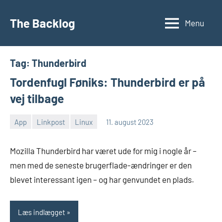
Videre
til
The Backlog
Menu
indhold
Tag:
Thunderbird
Tordenfugl Føniks: Thunderbird er på
vej tilbage
App
Linkpost
Linux
11. august 2023
Morten
Ingen
Juhl-
kommentarer
Mozilla Thunderbird har været ude for mig i nogle år –
Johansen
men med de seneste brugerflade-ændringer er den
blevet interessant igen – og har genvundet en plads.
Læs indlægget