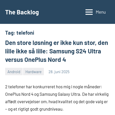
Videre
til
The Backlog
Menu
indhold
Tag:
telefoni
Den store løsning er ikke kun stor, den
lille ikke så lille: Samsung S24 Ultra
versus OnePlus Nord 4
Android
Hardware
28. juni 2025
Morten
Ingen
Juhl-
kommentarer
2 telefoner har konkurreret hos mig i nogle måneder:
Johansen
OnePlus Nord 4 og Samsung Galaxy Ultra. De har virkelig
affødt overvejelser om, hvad kvalitet og det gode valg er
– og et rigtigt godt grundniveau.