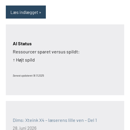
Læs indlægget
AI Status
Ressourcer sparet versus spildt:
↑ Højt spild
Senest opdateret 18.11.202
5
Dims: Xteink X4 – læserens lille ven – Del 1
28. juni 2026