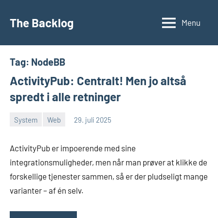
Videre
til
The Backlog
Menu
indhold
Tag:
NodeBB
ActivityPub: Centralt! Men jo altså
spredt i alle retninger
System
Web
29. juli 2025
Morten
En
Juhl-
kommentar
ActivityPub er impoerende med sine
Johansen
integrationsmuligheder, men når man prøver at klikke de
forskellige tjenester sammen, så er der pludseligt mange
varianter – af én selv.