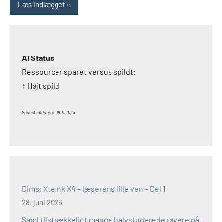
Læs indlægget
AI Status
Ressourcer sparet versus spildt:
↑ Højt spild
Senest opdateret 18.11.202
5
Dims: Xteink X4 – læserens lille ven – Del 1
28. juni 2026
Saml tilstrækkeligt mange halvstuderede røvere på