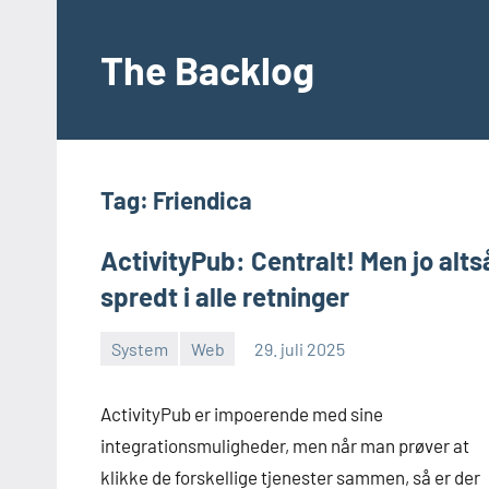
Videre
til
The Backlog
indhold
Tag:
Friendica
ActivityPub: Centralt! Men jo alts
spredt i alle retninger
System
Web
29. juli 2025
Morten
En
Juhl-
kommentar
ActivityPub er impoerende med sine
Johansen
integrationsmuligheder, men når man prøver at
klikke de forskellige tjenester sammen, så er der