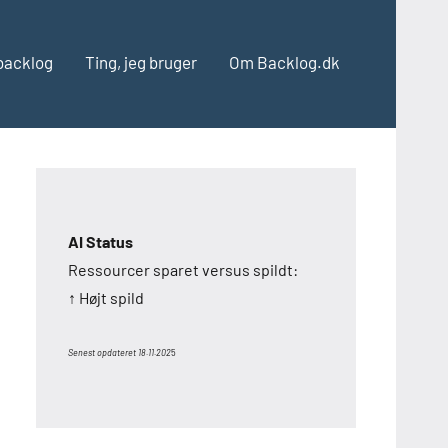
backlog
Ting, jeg bruger
Om Backlog.dk
AI Status
Ressourcer sparet versus spildt:
↑ Højt spild
Senest opdateret 18.11.202
5