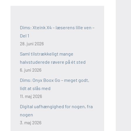
Dims: Xteink X4 – læserens lille ven –
Del 1
28. juni 2026
Saml tilstrækkeligt mange
halvstuderede røvere på ét sted
6. juni 2026
Dims: Onyx Boox Go – meget godt,
lidt at slås med
11. maj 2026
Digital uafhængighed for nogen, fra
nogen
3. maj 2026