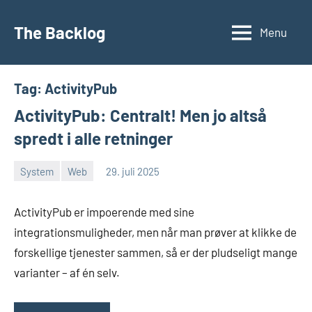
Videre
til
The Backlog
Menu
indhold
Tag:
ActivityPub
ActivityPub: Centralt! Men jo altså
spredt i alle retninger
System
Web
29. juli 2025
Morten
En
Juhl-
kommentar
ActivityPub er impoerende med sine
Johansen
integrationsmuligheder, men når man prøver at klikke de
forskellige tjenester sammen, så er der pludseligt mange
varianter – af én selv.