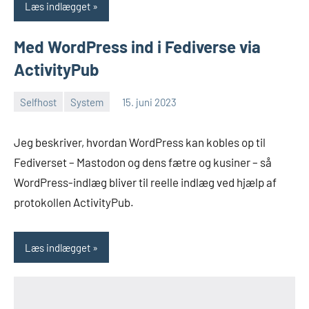
Læs indlægget
Med WordPress ind i Fediverse via
ActivityPub
Selfhost
System
15. juni 2023
Morten
2
Juhl-
kommentarer
Jeg beskriver, hvordan WordPress kan kobles op til
Johansen
Fediverset – Mastodon og dens fætre og kusiner – så
WordPress-indlæg bliver til reelle indlæg ved hjælp af
protokollen ActivityPub.
Læs indlægget