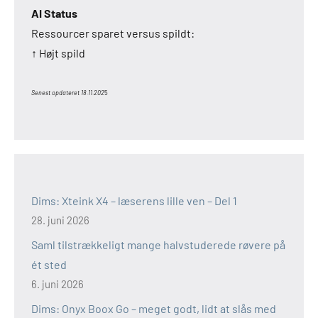
AI Status
Ressourcer sparet versus spildt:
↑ Højt spild
Senest opdateret 18.11.202
5
Dims: Xteink X4 – læserens lille ven – Del 1
28. juni 2026
Saml tilstrækkeligt mange halvstuderede røvere på
ét sted
6. juni 2026
Dims: Onyx Boox Go – meget godt, lidt at slås med