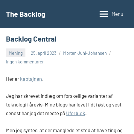
Videre
til
The Backlog
Menu
indhold
Backlog Central
Mening
25. april 2023
Morten Juhl-Johansen
Ingen kommentarer
Her er
kaptajnen
.
Jeg har skrevet indlæg om forskellige varianter af
teknologi i årevis. Mine blogs har levet lidt i øst og vest –
senest har jeg det meste på
UforA.dk
.
Men jeg syntes, at der manglede et sted at have ting og