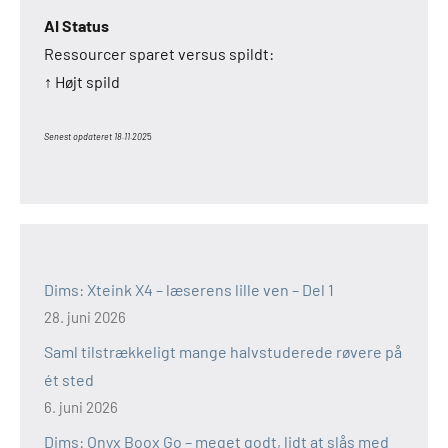
AI Status
Ressourcer sparet versus spildt:
↑ Højt spild
Senest opdateret 18.11.202
5
Dims: Xteink X4 – læserens lille ven – Del 1
28. juni 2026
Saml tilstrækkeligt mange halvstuderede røvere på
ét sted
6. juni 2026
Dims: Onyx Boox Go – meget godt, lidt at slås med