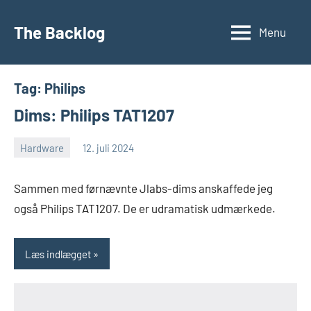
Videre
til
The Backlog
Menu
indhold
Tag:
Philips
Dims: Philips TAT1207
Hardware
12. juli 2024
Morten
Ingen
Juhl-
kommentarer
Sammen med førnævnte Jlabs-dims anskaffede jeg
Johansen
også Philips TAT1207. De er udramatisk udmærkede.
Læs indlægget