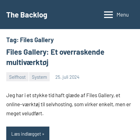
Videre
til
The Backlog
Menu
indhold
Tag:
Files Gallery
Files Gallery: Et overraskende
multiværktøj
Selfhost
System
25. juli 2024
Morten
En
Juhl-
kommentar
Jeg har i et stykke tid haft glæde af Files Gallery, et
Johansen
online-værktøj til selvhosting, som virker enkelt, men er
meget veludført.
Læs indlægget