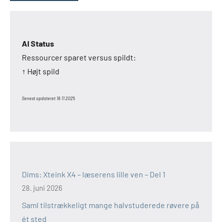
AI Status
Ressourcer sparet versus spildt:
↑ Højt spild
Senest opdateret 18.11.202
5
Dims: Xteink X4 – læserens lille ven – Del 1
28. juni 2026
Saml tilstrækkeligt mange halvstuderede røvere på
ét sted