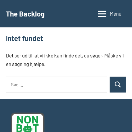
Videre
til
The Backlog
Menu
indhold
Intet fundet
Det ser ud til, at vi ikke kan finde det, du søger. Måske vil
en søgning hjælpe.
Søg
Søg
efter: