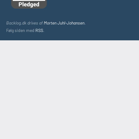
Backlog.dk drives af
Morten Juhl-Johansen
.
Følg siden med
RSS
.